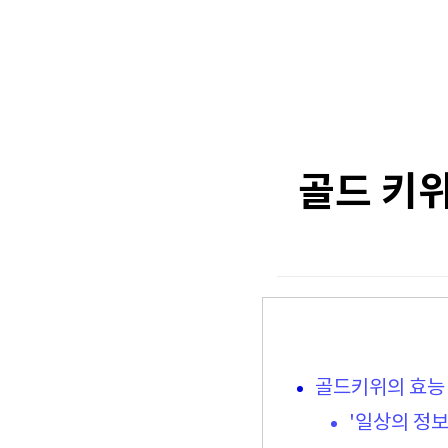
골드 키
골드키위의 효능
'일상의 정보