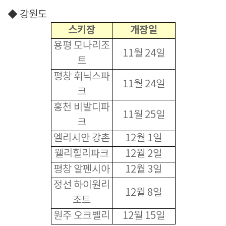
◆ 강원도
스키장
개장일
용평 모나리조
11월 24일
트
평창 휘닉스파
11월 24일
크
홍천 비발디파
11월 25일
크
엘리시안 강촌
12월 1일
웰리힐리파크
12월 2일
평창 알펜시아
12월 3일
정선 하이원리
12월 8일
조트
원주 오크벨리
12월 15일