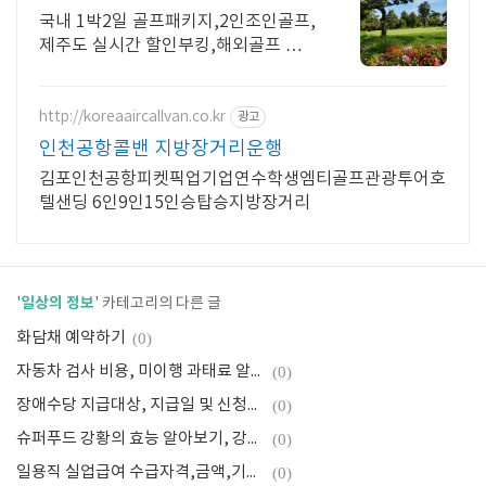
투어의 명가!
국내 1박2일 골프패키지,2인조인골프,
제주도 실시간 할인부킹,해외골프 특
가이벤트!
http://koreaaircallvan.co.kr
광고
인천공항콜밴 지방장거리운행
김포인천공항피켓픽업기업연수학생엠티골프관광투어호
텔샌딩 6인9인15인승탑승지방장거리
일상의 정보
'
' 카테고리의 다른 글
화담채 예약하기
(0)
자동차 검사 비용, 미이행 과태료 알아보기
(0)
장애수당 지급대상, 지급일 및 신청서류 알아보고 신청 바로하기
(0)
슈퍼푸드 강황의 효능 알아보기, 강황의 효능 BEST 5
(0)
일용직 실업급여 수급자격,금액,기간 알아보고 신청하기
(0)