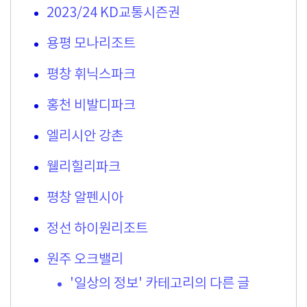
2023/24 KD교통시즌권
용평 모나리조트
평창 휘닉스파크
홍천 비발디파크
엘리시안 강촌
웰리힐리파크
평창 알펜시아
정선 하이원리조트
원주 오크밸리
'일상의 정보' 카테고리의 다른 글