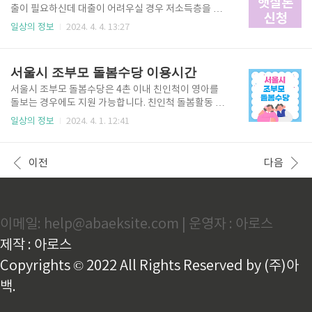
서 발급하기 👆 가족관계증명서 오프라인 발급방법 ✅
출이 필요하신데 대출이 어려우실 경우 저소득층을 위
무인발급기 발급 인터넷 사용에 익숙하지 않으신 분들
한 정부 금융상품인 근로자 햇살론을 이용해 보시기 바
일상의 정보
2024. 4. 4. 13:27
이나 인쇄하기가 어려우신 분들은 방문신청하시는 방
랍니다. 지원조건, 한도, 금리 및 신청방법을 확인하시
법도 있습니다. 가까운 무인발급기를 통해 가족관계증
고 신청하셔서 자금난을 해결하는데 도움이 되셨으면
명서를 발급하는 건데요. 내가 있는 곳에서 가장 가까운
좋겠습니다. 근로자 햇살론 지원대상 현재 근무하는 직
서울시 조부모 돌봄수당 이용시간
무인발급기 위치를 검색할 수 있는 방법을 알려드릴 테
장에 1개월 이상 근로 중이어야 하며, 최근 1년 이내 3
니..
개월 이상 재직자이면서 연간 근로소득 금액이 3,500
서울시 조부모 돌봄수당은 4촌 이내 친인척이 영아를
만 원 이하 또는 개인신용평점이 하위 100분의 20 이하
돌보는 경우에도 지원 가능합니다. 친인척 돌봄활동 유
이면서 연간 근로소득 금액 4,500만 원 이하인 자에 한
의사항 친인척이 영아를 돌볼 경우 운영 시간을 잘 지켜
일상의 정보
2024. 4. 1. 12:41
합니다. 근로자 햇살론 신청👆 근로자 햇살론 대출한도
주셔야 수당 지급이 가능하니 참고하시기 바랍니다. 1.
및 금리 근로자 햇살론은 금융기관을 통해 대출하기 어
일 4시간까지만 돌봄 활동 시간으로 인정됩니다. (예를
려운 저신용, 저소득 근로자들을 위한 정부정책으로 서
들어 총 돌봄 시간이 7시간이더라도 일 4시간까지만 수
이전
다음
민층의 경제적 자립..
당 인정됩니다.) 2. 심야시간(22시~06시)은 돌봄 인정
시간에서 제외됩니다. 3. 어린이집을 등원하는 아동의
경우 어린이집 기본보육시간(9시~16시)을 공제 후 돌
봄 시간을 산출합니다. 예시) 돌봄 시작 시간 : 9시 / 돌
이메일: help@abaeksite.com | 운영자 : 아로스
봄 종료 시간 : 20시 총 돌봄 인정시간은 11시간이지만
어린이집 기본보육시간 7간을 제외하고 4시간만 인정
제작 : 아로스
됩니다. 4. 어린이집 등/하원 시 한번만 돌봄 활동으..
Copyrights © 2022 All Rights Reserved by (주)아
백.