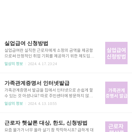
실업급여 신청방법
실업급여란 실직한 근로자에게 소정의 금액을 제공함
으로써 안정적인 취업 기회를 제공하기 위한 제도입니
다. 오늘은 실업급여 신청방법에 대해 자세하게 알아보
일상의 정보
2024. 4. 17. 23:24
도록 하겠습니다. 퇴사 후 12개월이 지나면 실업급여
신청을 할 수 없으니 실업급여 신청하실 분들은 지금 바
로 신청하시기 바랍니다. 실업급여 신청방법 1. 비자발
가족관계증명서 인터넷발급
적으로 퇴사한 실업상태여야 합니다.(실업급여 수급조
건에 맞아야 합니다) 실업급여 수급조건 👆 2. 사업장에
가족관계증명서 발급을 집에서 인터넷으로 손쉽게 할
서 제출한 피보험자격 상실신고서는 근로복지공단에서
수 있는 것 아셨나요? 따로 주민센터에 방문하지 않으
처리되며, 이직확인서 또한 제출되어야 합니다. ▼ ▼
셔도 별도의 회원가입 없이도 무료로 발급가능하니 집
일상의 정보
2024. 4. 13. 10:55
정보조회 > 이직확인서처리여부 조회 ▼▼ 이직확인서
에서 편하게 이용해 보시기 바랍니다. 가족관계증명서
조회👆 3. 워크넷 홈페이지에서 구직신청을 완료해야
인터넷 발급방법 가족관계증명서 발급은 전자가족관계
합니다. 워크넷 구직신청 방법👆 4. 고용보험 홈페이지
시스템 홈페이지에서 손쉽게 발급 가능합니다. 아래를
근로자 햇살론 대상, 한도, 신청방법
에 로그인 후, '수급자격 신청자 ..
통해 해당 홈페이지에서 들어가시고 발급방법 및 인쇄
하는 법까지 알려드리도록 하겠습니다. 가족관계증명
요즘 물가가 너무 올라 살기 참 팍팍하시죠? 급하게 대