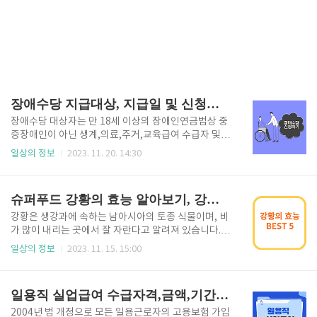
장애수당 지급대상, 지급일 및 신청서류 알아보고 신청 바로하기
장애수당 대상자는 만 18세 이상의 장애인연금법상 중
증장애인이 아닌 생계,의료,주거,교육급여 수급자 및
차상위 계층입니다. 2023년부터 장애수당 단가가 5
일상의 정보
2023. 11. 20. 14:30
0% 인상되었으며 생활이 어려운 장애인들에게 조금이
나마 생활의 안정을 도와줄 수 있게 되었습니다. 오늘은
장애수당의 지급대상, 선정기준 및 지급금액 등에 대해
슈퍼푸드 강황의 효능 알아보기, 강황의 효능 BEST 5
알아보고 해당하시는 분들은 신청하셔서 혜택 받아가
시길 바랍니다. 신청하지 않으시면 받을 수 없으니 오늘
강황은 생강과에 속하는 남아시아의 토종 식물이며, 비
바로 신청하세요! 장애수당 지급대상 장애수당은 18세
가 많이 내리는 곳에서 잘 자란다고 알려져 있습니다.
이상의 장애인 중 중증장애인이 아닌 기초생활보장수
우리가 즐겨 먹는 음식인 카레에 들어가는 대표적인 향
일상의 정보
2023. 11. 15. 15:00
급자 및 차상위계층에게 지원하는 정부 지원금입니다.
신료로 알려져 있으며 다양한 음식과 잘 어울리기 때문
소득인정액, 연령 등에 따라 선정기준이 다르니 자세한
에 여러 가지 요리 양념으로도 사용되며 민간약재로도
내용은 아래를 참고하시기 바랍니다. 장애수당 선정기
널리 이용되어 왔습니다. 오늘은 슈퍼푸드로 알려진 강
일용직 실업급여 수급자격,금액,기간 알아보고 신청하기
준 ◆ 국민 기초생활보장 수급자 및 ..
황의 효능에 대해 자세히 알아보는 시간을 가져보도록
하겠습니다. 1. 항산화 작용 우리 몸에 활성산소가 많아
2004년 법 개정으로 모든 일용근로자의 고용보험 가입