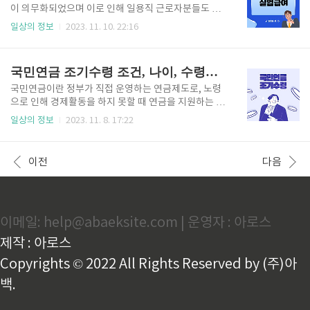
지게 되면 다양한 질병이 생길 수 있습니다. 강황에 들
이 의무화되었으며 이로 인해 일용직 근로자분들도 조
어 있는 커큐민은 항산화 작용을 하여 활성산소를 억제
건만 충족하면 실업급여를 신청할 수 있게 되었습니다.
일상의 정보
2023. 11. 10. 22:16
해 주며, 항염 및 소염작용을 하여 우리 몸의 세포를 지
오늘은 일용직 실업급여 수급자격, 금액, 지급기간 등을
켜줍니다. 그리하여 우리 몸속에 암세포가 자라나는 것
알아보는 시간을 가져 보도록 하겠습니다. 일용직이란?
을 막아주는 역할을 합니다. 2. 혈관 건강 강황에 들어
일용직이란 하루 단위나 1개월 미만으로 단기간 고용되
국민연금 조기수령 조건, 나이, 수령액, 신청방법 확인 후 신청하기
있는 커큐민은 콜레스테..
어 노동을 제공하는 노동자로 일종의 비정규직이라고
볼 수 있습니다. 2004년 법 개정으로 모든 일용근로자
국민연금이란 정부가 직접 운영하는 연금제도로, 노령
의 고용보험 가입이 의무화되었으며 계약이 만료되고
으로 인해 경제활동을 하지 못할 때 연금을 지원하는 제
수급자격이 충족되면 일용직 실업급여를 수급할 수 있
도입니다. 정년 이후 생계비나 노후자금 마련을 위해 연
일상의 정보
2023. 11. 8. 17:22
습니다. 일용직 실업급여 수급자격 일용직 실업급여 수
금을 앞당겨 받는 사람들이 많아지고 있는데요. 국민연
급자격은 퇴사일 이전 18개월 이내에 고용보험 가입기
금 조기수령에 대해 알지 못하시는 분들이 많아서 오늘
간이 180일 이상이 되어야 하며, 일용직 실업급여 신청
은 국민연금 수령나이, 조기수령 자격요건, 수령액, 신
이전
다음
일 이전 1개월간 근로한 일수..
청방법 등에 대해 알아보도록 하겠습니다. 국민연금 조
기수령이란? 국민연금은 현재 1952년 이전 출생자의
경우 만 60세에 수령 가능하지만, 그전에 수령할 수 있
는 제도를 국민연금 조기수령이라고 합니다. 정확한 명
이메일: help@abaeksite.com | 운영자 : 아로스
칭은 조기노령연금입니다. 정년까지 회사를 다닐 경우
국민연금을 납부하는 건 어렵지 않지만 퇴직 후 치솟는
제작 : 아로스
물가로 인해 생계비나 노후자금 부족으로 인해 경제적
인 부담을 느끼시는 분들이 많..
Copyrights © 2022 All Rights Reserved by (주)아
백.